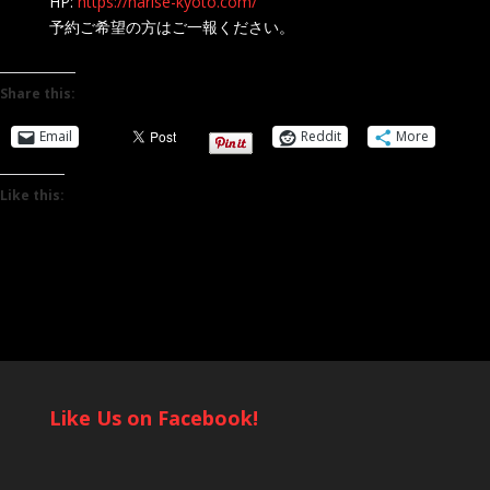
HP:
https://harise-kyoto.com/
予約ご希望の方はご一報ください。
Share this:
Email
Reddit
More
Like this:
Like Us on Facebook!