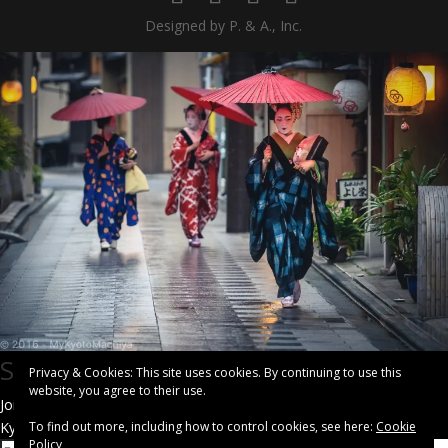
Designed by P. & A., Inc.
Subscribe To Our Website
Privacy & Cookies: This site uses cookies. By continuing to use this
website, you agree to their use.
Join our mailing list to receive the latest news and updates from
Kyoto.
To find out more, including how to control cookies, see here:
Cookie
Policy