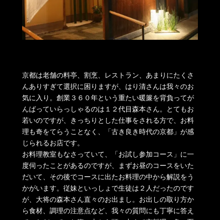
京都は老舗の料亭、割烹、レストラン、あまりにたくさ
んありすぎて選択に困りますが、はり清さんは我々のお
気に入り。創業３６０年という重たい暖簾を背負ってが
んばっていらっしゃるのは１２代目森本さん。とてもお
若いのですが、きっちりとした仕事をされる方で、お料
理も奇をてらうことなく、「古き良き時代の京都」が感
じられるお店です。
お料理教室もなさっていて、「お試し参加コース」に一
度伺ったことがあるのですが、まずお昼のコースをいた
だいて、その後でコースに出たお料理の中から解説をう
かがいます。従妹といっしょで生徒は２人だったのです
が、大将の森本さん直々のお出まし。お出しの取り方か
ら食材、調理の注意点など、我々の質問にも丁寧に答え