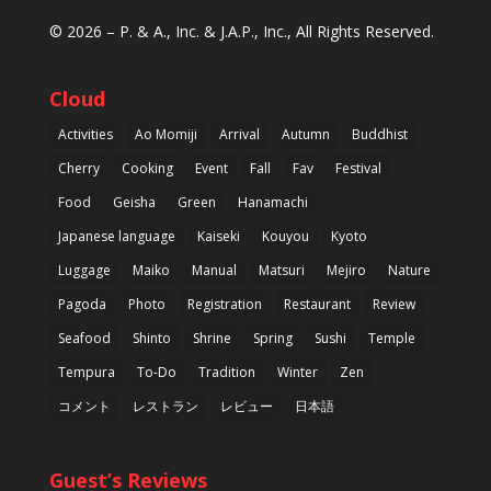
© 2026 –
P. & A., Inc.
&
J.A.P., Inc.
, All Rights Reserved.
Cloud
Activities
Ao Momiji
Arrival
Autumn
Buddhist
Cherry
Cooking
Event
Fall
Fav
Festival
Food
Geisha
Green
Hanamachi
Japanese language
Kaiseki
Kouyou
Kyoto
Luggage
Maiko
Manual
Matsuri
Mejiro
Nature
Pagoda
Photo
Registration
Restaurant
Review
Seafood
Shinto
Shrine
Spring
Sushi
Temple
Tempura
To-Do
Tradition
Winter
Zen
コメント
レストラン
レビュー
日本語
Guest’s Reviews