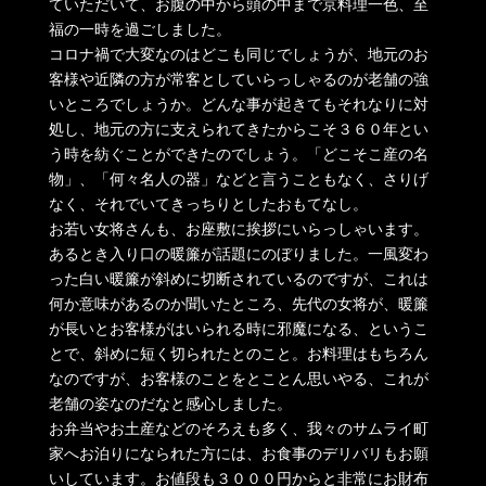
ていただいて、お腹の中から頭の中まで京料理一色、至
福の一時を過ごしました。
コロナ禍で大変なのはどこも同じでしょうが、地元のお
客様や近隣の方が常客としていらっしゃるのが老舗の強
いところでしょうか。どんな事が起きてもそれなりに対
処し、地元の方に支えられてきたからこそ３６０年とい
う時を紡ぐことができたのでしょう。「どこそこ産の名
物」、「何々名人の器」などと言うこともなく、さりげ
なく、それでいてきっちりとしたおもてなし。
お若い女将さんも、お座敷に挨拶にいらっしゃいます。
あるとき入り口の暖簾が話題にのぼりました。一風変わ
った白い暖簾が斜めに切断されているのですが、これは
何か意味があるのか聞いたところ、先代の女将が、暖簾
が長いとお客様がはいられる時に邪魔になる、というこ
とで、斜めに短く切られたとのこと。お料理はもちろん
なのですが、お客様のことをとことん思いやる、これが
老舗の姿なのだなと感心しました。
お弁当やお土産などのそろえも多く、我々のサムライ町
家へお泊りになられた方には、お食事のデリバリもお願
いしています。お値段も３０００円からと非常にお財布