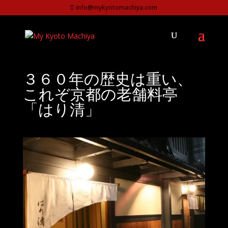
info@mykyotomachiya.com
３６０年の歴史は重い、
これぞ京都の老舗料亭
「はり清」