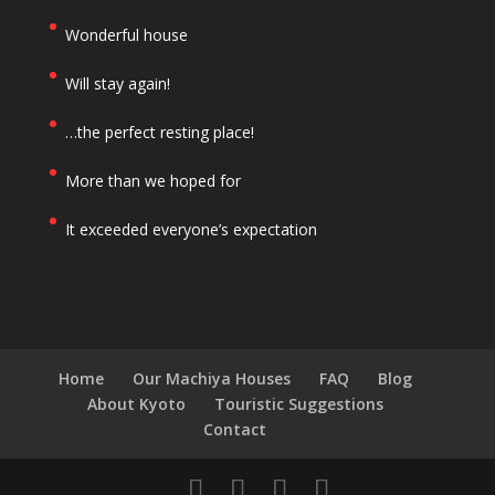
Wonderful house
Will stay again!
…the perfect resting place!
More than we hoped for
It exceeded everyone’s expectation
Home
Our Machiya Houses
FAQ
Blog
About Kyoto
Touristic Suggestions
Contact